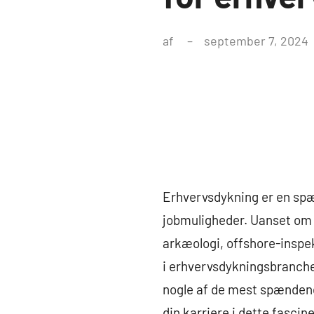
af
september 7, 2024
Erhvervsdykning er en spæn
jobmuligheder. Uanset om d
arkæologi, offshore-inspekt
i erhvervsdykningsbranchen,
nogle af de mest spændend
din karriere i dette fascine