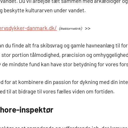
 vandet. Du vil arbejde tæt sammen med arkæologer og 
g beskytte kulturarven under vandet.
vervsdykker-danmark.dk/
>>
 du finde alt fra skibsvrag og gamle havneanlæg til fo
n stor portion tålmodighed, præcision og omhyggelighe
v de mindste fund kan have stor betydning for vores fors
ed for at kombinere din passion for dykning med din inte
d til at bidrage til vores fælles viden om fortiden.
hore-inspektør