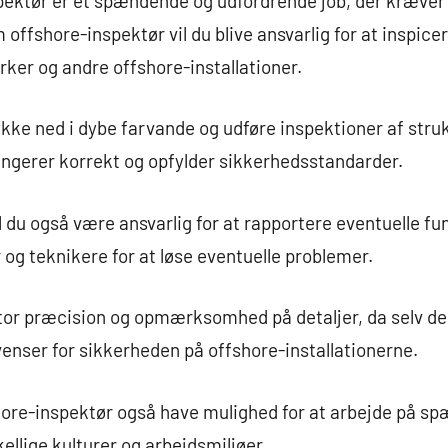
pektør er et spændende og udfordrende job, der kræve
offshore-inspektør vil du blive ansvarlig for at inspice
rker og andre offshore-installationer.
kke ned i dybe farvande og udføre inspektioner af struk
 fungerer korrekt og opfylder sikkerhedsstandarder.
 du også være ansvarlig for at rapportere eventuelle fu
og teknikere for at løse eventuelle problemer.
stor præcision og opmærksomhed på detaljer, da selv de 
enser for sikkerheden på offshore-installationerne.
hore-inspektør også have mulighed for at arbejde på s
ellige kulturer og arbejdsmiljøer.