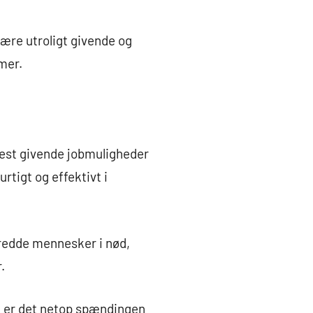
ære utroligt givende og
mer.
est givende jobmuligheder
rtigt og effektivt i
l redde mennesker i nød,
.
 er det netop spændingen