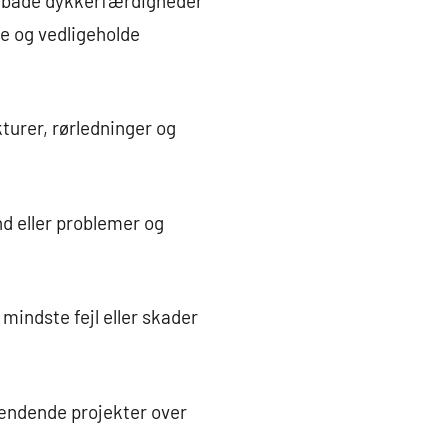
r både dykkerfærdigheder
re og vedligeholde
turer, rørledninger og
nd eller problemer og
mindste fejl eller skader
pændende projekter over