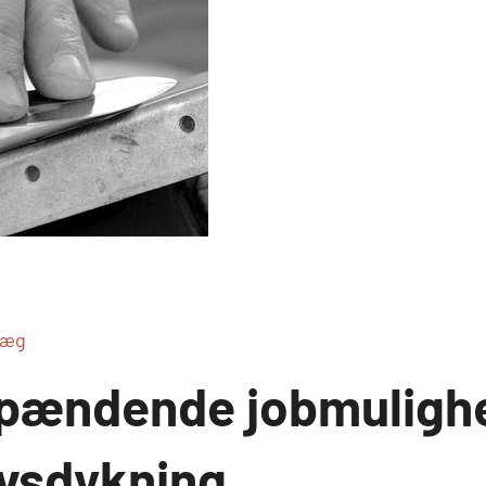
læg
pændende jobmulighe
rvsdykning