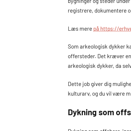
bygninger og steder under
registrere, dokumentere o
Læs mere
på https://erh
Som arkeologisk dykker kan
offersteder. Det kræver e
arkeologisk dykker, da sel
Dette job giver dig muligh
kulturarv, og du vil være me
Dykning som offs