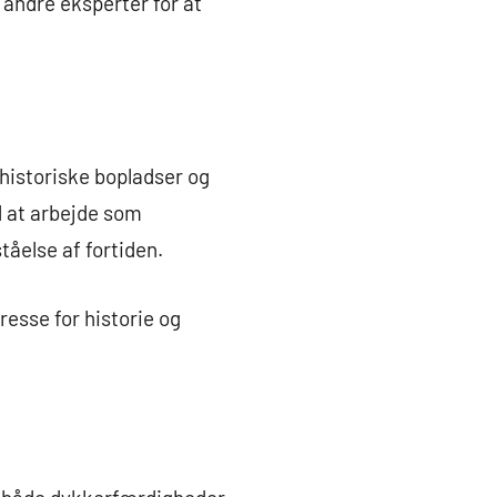
andre eksperter for at
rhistoriske bopladser og
d at arbejde som
tåelse af fortiden.
resse for historie og