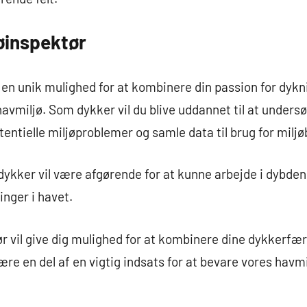
øinspektør
 en unik mulighed for at kombinere din passion for dyk
avmiljø. Som dykker vil du blive uddannet til at under
otentielle miljøproblemer og samle data til brug for mi
dykker vil være afgørende for at kunne arbejde i dybden
nger i havet.
r vil give dig mulighed for at kombinere dine dykkerfæ
ære en del af en vigtig indsats for at bevare vores hav