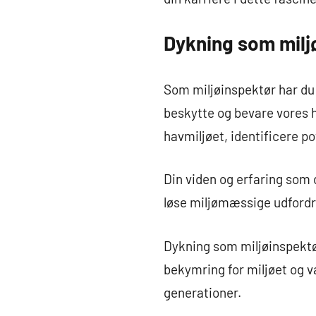
Dykning som milj
Som miljøinspektør har du
beskytte og bevare vores h
havmiljøet, identificere p
Din viden og erfaring som 
løse miljømæssige udfordri
Dykning som miljøinspektø
bekymring for miljøet og v
generationer.