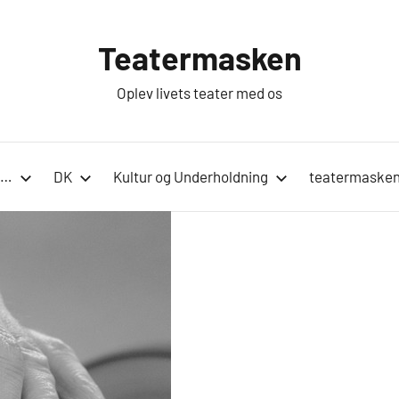
Teatermasken
Oplev livets teater med os
n…
DK
Kultur og Underholdning
teatermasken