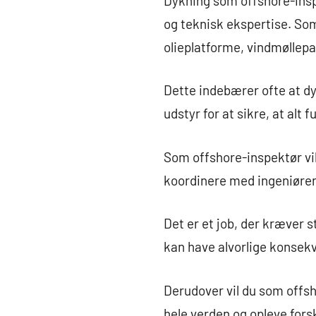
Dykning som offshore-ins
og teknisk ekspertise. Som 
olieplatforme, vindmøllepa
Dette indebærer ofte at dy
udstyr for at sikre, at alt
Som offshore-inspektør vil
koordinere med ingeniører 
Det er et job, der kræver 
kan have alvorlige konsekv
Derudover vil du som offs
hele verden og opleve forsk