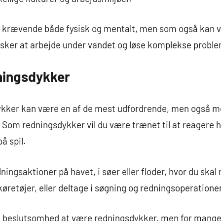
re krævende både fysisk og mentalt, men som også kan v
sker at arbejde under vandet og løse komplekse proble
ningsdykker
ykker kan være en af de mest udfordrende, men også m
 Som redningsdykker vil du være trænet til at reagere hu
å spil.
edningsaktioner på havet, i søer eller floder, hvor du ska
 køretøjer, eller deltage i søgning og redningsoperationer
g beslutsomhed at være redningsdykker, men for mange