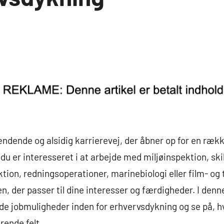
dende og alsidig karrierevej, der åbner op for en rækk
u er interesseret i at arbejde med miljøinspektion, sk
ion, redningsoperationer, marinebiologi eller film- og t
 der passer til dine interesser og færdigheder. I denne 
e jobmuligheder inden for erhvervsdykning og se på, h
rende felt.