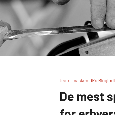
teatermasken.dk's Blogind
De mest s
for erhve