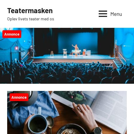
Videre
Teatermasken
til
Menu
Oplev livets teater med os
indhold
Annonce
Annonce