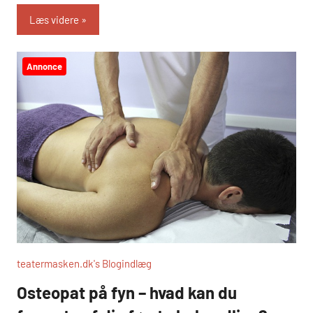
Læs videre
Annonce
teatermasken.dk's Blogindlæg
Osteopat på fyn – hvad kan du