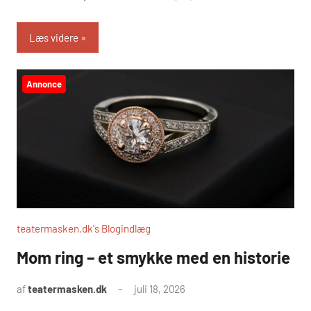
Læs videre
Annonce
teatermasken.dk's Blogindlæg
Mom ring – et smykke med en historie
af
teatermasken.dk
juli 18, 2026