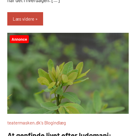
Læs videre
Annonce
teatermasken.dk's Blogindlæg
At genfinde livet efter ludomani: