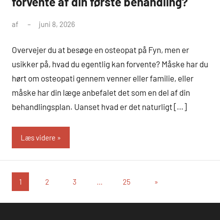
forvente af din første behandling?
af
juni 8, 2026
Overvejer du at besøge en osteopat på Fyn, men er
usikker på, hvad du egentlig kan forvente? Måske har du
hørt om osteopati gennem venner eller familie, eller
måske har din læge anbefalet det som en del af din
behandlingsplan. Uanset hvad er det naturligt […]
Læs videre
Indlægsinddeling
Næste
1
2
3
…
25
»
indlæg