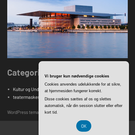
Categories
Vi bruger kun nødvendige cookies
Cookies anvendes udelukkende for at sikre,
Kultur og Underholdning
at hjemmesiden fungerer korrekt.
teatermasken.dk's Blogindlæg
Disse cookies sættes af os og slettes
automatisk, når din session slutter eller efter
WordPress tema: Harrison by ThemeZee.
kort tid.
OK
CVR DK-37 40 77 39