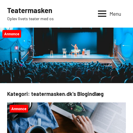
Videre
Teatermasken
til
Menu
Oplev livets teater med os
indhold
Annonce
Kategori:
teatermasken.dk’s Blogindlæg
Annonce