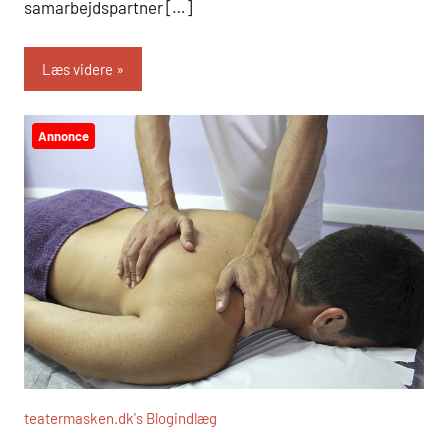
samarbejdspartner […]
Læs videre
Annonce
teatermasken.dk's Blogindlæg