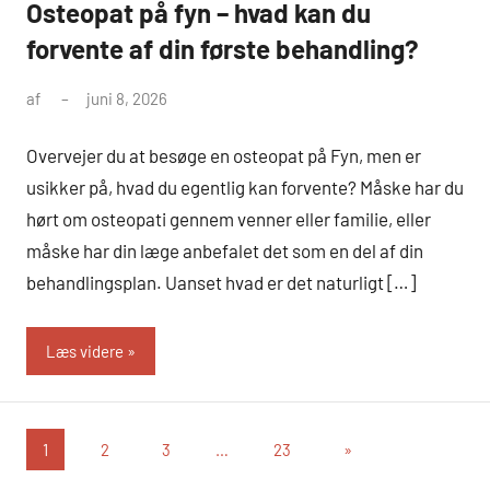
Osteopat på fyn – hvad kan du
forvente af din første behandling?
af
juni 8, 2026
Overvejer du at besøge en osteopat på Fyn, men er
usikker på, hvad du egentlig kan forvente? Måske har du
hørt om osteopati gennem venner eller familie, eller
måske har din læge anbefalet det som en del af din
behandlingsplan. Uanset hvad er det naturligt […]
Læs videre
Indlægsinddeling
Næste
1
2
3
…
23
»
indlæg