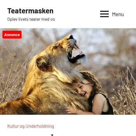
Videre
Teatermasken
til
Menu
Oplev livets teater med os
indhold
Annonce
Kultur og Underholdning