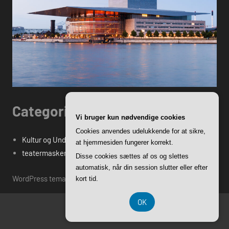
Categories
Vi bruger kun nødvendige cookies
Cookies anvendes udelukkende for at sikre,
Kultur og Underholdning
at hjemmesiden fungerer korrekt.
teatermasken.dk's Blogindlæg
Disse cookies sættes af os og slettes
automatisk, når din session slutter eller efter
WordPress tema: Harrison by ThemeZee.
kort tid.
OK
CVR DK-37 40 77 39