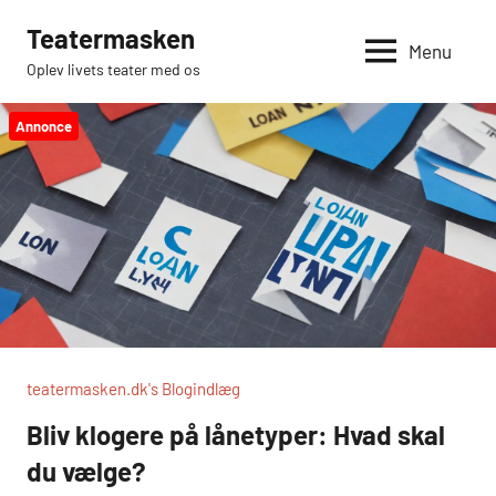
Videre
Teatermasken
til
Menu
Oplev livets teater med os
indhold
Annonce
teatermasken.dk's Blogindlæg
Bliv klogere på lånetyper: Hvad skal
du vælge?