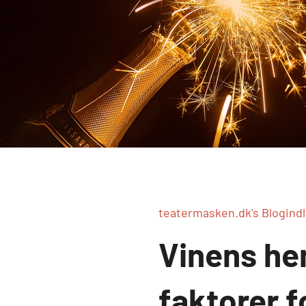
teatermasken.dk's Blogind
Vinens he
faktorer f