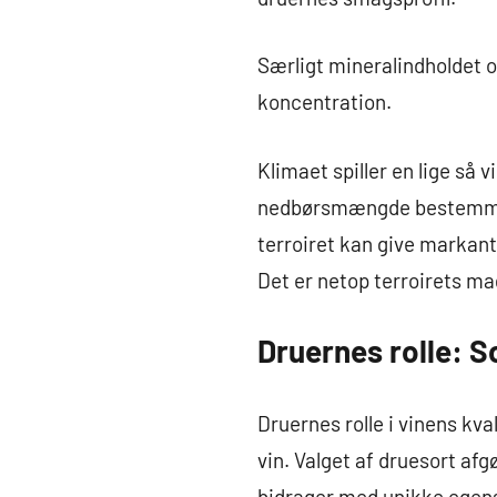
Særligt mineralindholdet og
koncentration.
Klimaet spiller en lige så 
nedbørsmængde bestemmer 
terroiret kan give markant
Det er netop terroirets ma
Druernes rolle: 
Druernes rolle i vinens kva
vin. Valget af druesort afg
bidrager med unikke egens