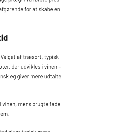
 afgørende for at skabe en
tid
 Valget af træsort, typisk
er, der udvikles i vinen –
nsk eg giver mere udtalte
il vinen, mens brugte fade
nem.
fad giver typisk mere