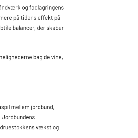
håndværk og fadlagringens
rmere på tidens effekt på
tile balancer, der skaber
mmelighederne bag de vine,
spil mellem jordbund,
r. Jordbundens
e druestokkens vækst og