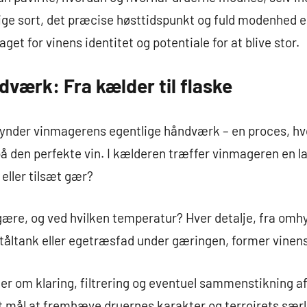
ige sort, det præcise høsttidspunkt og fuld modenhed e
get for vinens identitet og potentiale for at blive stor.
værk: Fra kælder til flaske
gynder vinmagerens egentlige håndværk – en proces, hvo
å den perfekte vin. I kælderen træffer vinmageren en l
eller tilsæt gær?
gære, og ved hvilken temperatur? Hver detalje, fra omhy
ståltank eller egetræsfad under gæringen, former vinens
er om klaring, filtrering og eventuel sammenstikning af 
 mål at fremhæve druernes karakter og terroirets særli