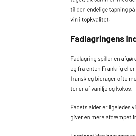
til den endelige tapning p
vin i topkvalitet.
Fadlagringens ind
Fadlagring spiller en afgør
eg fra enten Frankrig elle
fransk eg bidrager ofte m
toner af vanilje og kokos.
Fadets alder er ligeledes v
giver en mere afdæmpet in
Lagringstiden bestemmer, 