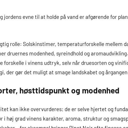
 jordens evne til at holde på vand er afgørende for plan
vigtig rolle: Solskinstimer, temperaturforskelle mellem 
druernes modenhed, syreindhold og aromaudvikling. S
e forskelle i vinens udtryk, selv når druesorten og vini
gi, der gør det muligt at smage landskabet og årgangen i
Sorter, høsttidspunkt og modenhed
litet kan ikke overvurderes; de er selve hjertet og fund
ør i høj grad vinens karakter, aroma, struktur og smagspr
kaber – for eksempel bringer Pinot Noir ofte finesse 