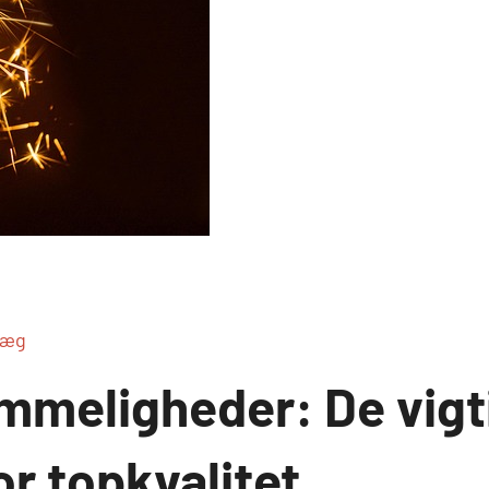
læg
mmeligheder: De vigt
or topkvalitet