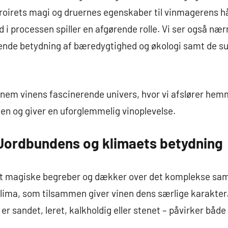
erroirets magi og druernes egenskaber til vinmagerens 
d i processen spiller en afgørende rolle. Vi ser også næ
ende betydning af bæredygtighed og økologi samt de sub
gennem vinens fascinerende univers, hvor vi afslører he
n og giver en uforglemmelig vinoplevelse.
 Jordbundens og klimaets betydning
est magiske begreber og dækker over det komplekse sam
klima, som tilsammen giver vinen dens særlige karakte
 sandet, leret, kalkholdig eller stenet – påvirker båd