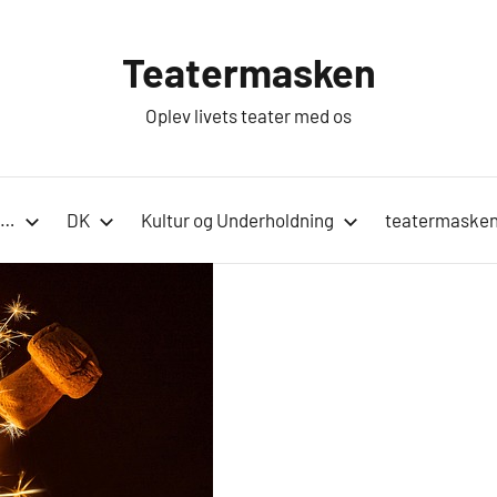
Teatermasken
Oplev livets teater med os
n…
DK
Kultur og Underholdning
teatermasken