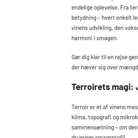
endelige oplevelse. Fra t
betydning – hvert enkelt le
vinens udvikling, den voks
harmoni i smagen.
Gør dig klar til en rejse 
der hæver sig over mængde
Terroirets magi:
Terroir er et af vinens m
klima, topografi og mikro
sammensætning – om den er
druernes smagsprofil.