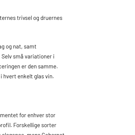
ternes trivsel og druernes
dag og nat, samt
elv små variationer i
ficeringen er den samme.
 hvert enkelt glas vin.
amentet for enhver stor
ofil. Forskellige sorter
og elegance, mens Cabernet