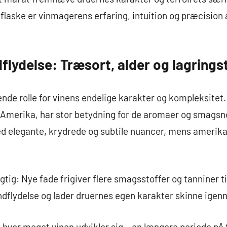
å flaske er vinmagerens erfaring, intuition og præcision
flydelse: Træsort, alder og lagrings
ende rolle for vinens endelige karakter og kompleksitet.
r Amerika, har stor betydning for de aromaer og smagsnot
ed elegante, krydrede og subtile nuancer, mens amerika
igtig: Nye fade frigiver flere smagsstoffer og tanniner t
dflydelse og lader druernes egen karakter skinne igen
hvor meget vinen udvikler sig – en længere periode på 