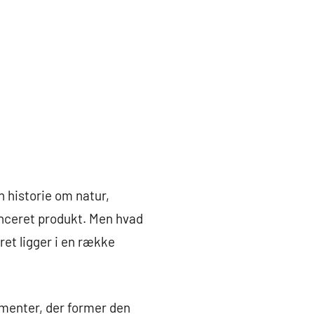
n historie om natur,
anceret produkt. Men hvad
aret ligger i en række
ementer, der former den