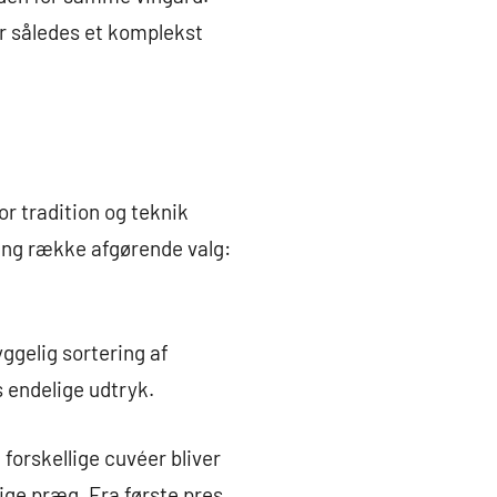
r således et komplekst
r tradition og teknik
ang række afgørende valg:
ggelig sortering af
 endelige udtryk.
forskellige cuvéer bliver
ge præg. Fra første pres