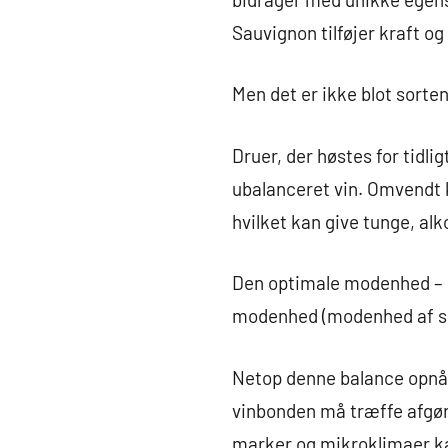
Sauvignon tilføjer kraft og
Men det er ikke blot sorten,
Druer, der høstes for tidli
ubalanceret vin. Omvendt k
hvilket kan give tunge, alk
Den optimale modenhed – h
modenhed (modenhed af skind
Netop denne balance opnås
vinbonden må træffe afgøre
marker og mikroklimaer ka