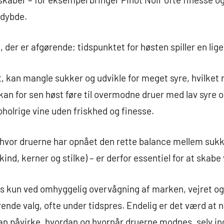
 dybde.
 der er afgørende; tidspunktet for høsten spiller en lige 
gt, kan mangle sukker og udvikle for meget syre, hvilket 
an for sen høst føre til overmodne druer med lav syre o
oholrige vine uden friskhed og finesse.
vor druerne har opnået den rette balance mellem sukke
, kerner og stilke) – er derfor essentiel for at skabe v
 kun ved omhyggelig overvågning af marken, vejret og 
nde valg, ofte under tidspres. Endelig er det værd at n
n påvirke, hvordan og hvornår druerne modnes, selv i