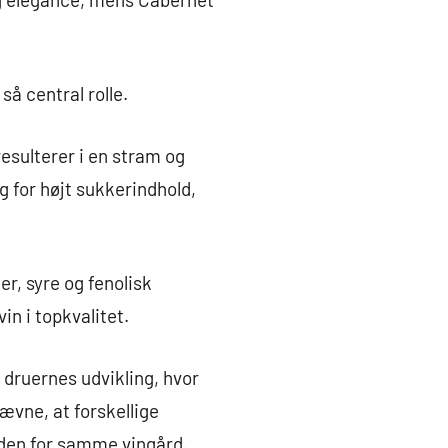
så central rolle.
resulterer i en stram og
g for højt sukkerindhold,
r, syre og fenolisk
in i topkvalitet.
druernes udvikling, hvor
ævne, at forskellige
nden for samme vingård.