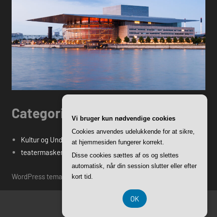
Categories
Vi bruger kun nødvendige cookies
Cookies anvendes udelukkende for at sikre,
Kultur og Underholdning
at hjemmesiden fungerer korrekt.
teatermasken.dk's Blogindlæg
Disse cookies sættes af os og slettes
automatisk, når din session slutter eller efter
WordPress tema: Harrison by ThemeZee.
kort tid.
OK
CVR DK-37 40 77 39