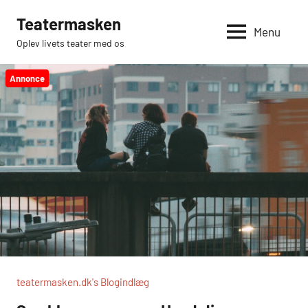
Videre
Teatermasken
til
Menu
Oplev livets teater med os
indhold
Annonce
teatermasken.dk's Blogindlæg