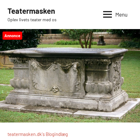
Videre
Teatermasken
til
Menu
Oplev livets teater med os
indhold
Annonce
teatermasken.dk's Blogindlæg