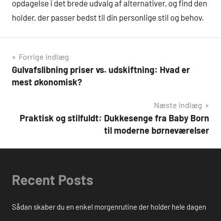
opdagelse i det brede udvalg af alternativer, og find den
holder, der passer bedst til din personlige stil og behov.
Indlægsnavigation
Forrige indlæg
Gulvafslibning priser vs. udskiftning: Hvad er
mest økonomisk?
Næste indlæg
Praktisk og stilfuldt: Dukkesenge fra Baby Born
til moderne børneværelser
Recent Posts
Sådan skaber du en enkel morgenrutine der holder hele dagen