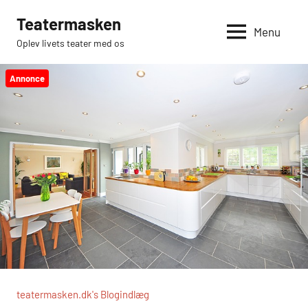
Videre
Teatermasken
til
Menu
Oplev livets teater med os
indhold
Annonce
teatermasken.dk's Blogindlæg