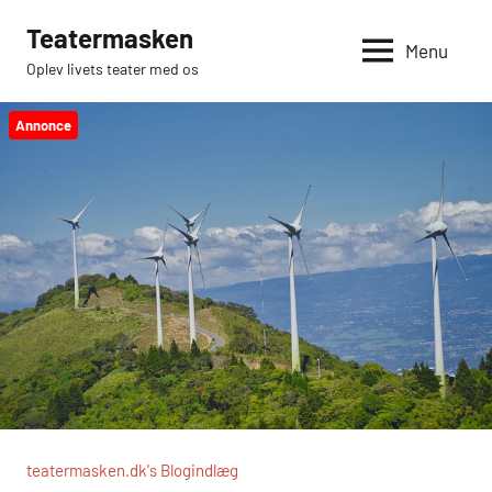
Videre
Teatermasken
til
Menu
Oplev livets teater med os
indhold
Annonce
teatermasken.dk's Blogindlæg