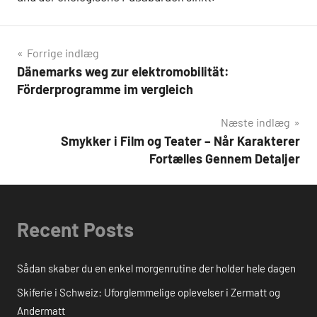
Indlægsnavigation
Forrige indlæg
Dänemarks weg zur elektromobilität:
Förderprogramme im vergleich
Næste indlæg
Smykker i Film og Teater – Når Karakterer
Fortælles Gennem Detaljer
Recent Posts
Sådan skaber du en enkel morgenrutine der holder hele dagen
Skiferie i Schweiz: Uforglemmelige oplevelser i Zermatt og
Andermatt