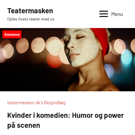
Videre
Teatermasken
til
Menu
Oplev livets teater med os
indhold
Annonce
teatermasken.dk's Blogindlæg
Kvinder i komedien: Humor og power
på scenen