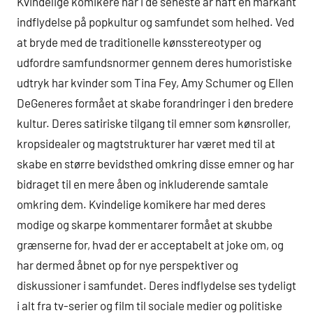
Kvindelige komikere har i de seneste år haft en markant
indflydelse på popkultur og samfundet som helhed. Ved
at bryde med de traditionelle kønsstereotyper og
udfordre samfundsnormer gennem deres humoristiske
udtryk har kvinder som Tina Fey, Amy Schumer og Ellen
DeGeneres formået at skabe forandringer i den bredere
kultur. Deres satiriske tilgang til emner som kønsroller,
kropsidealer og magtstrukturer har været med til at
skabe en større bevidsthed omkring disse emner og har
bidraget til en mere åben og inkluderende samtale
omkring dem. Kvindelige komikere har med deres
modige og skarpe kommentarer formået at skubbe
grænserne for, hvad der er acceptabelt at joke om, og
har dermed åbnet op for nye perspektiver og
diskussioner i samfundet. Deres indflydelse ses tydeligt
i alt fra tv-serier og film til sociale medier og politiske