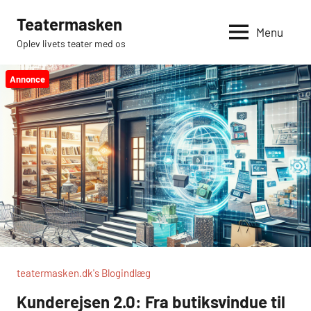
Videre
Teatermasken
til
Menu
Oplev livets teater med os
indhold
Annonce
teatermasken.dk's Blogindlæg
Kunderejsen 2.0: Fra butiksvindue til