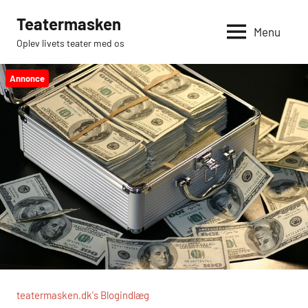
Videre
Teatermasken
til
Menu
Oplev livets teater med os
indhold
Annonce
teatermasken.dk's Blogindlæg