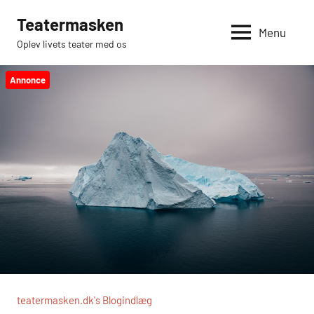
Videre
Teatermasken
til
Menu
Oplev livets teater med os
indhold
Annonce
teatermasken.dk's Blogindlæg