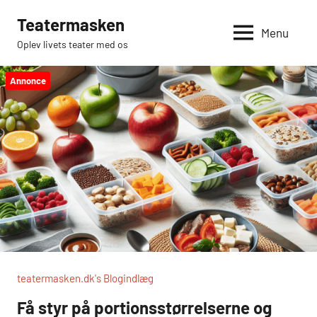
Videre
Teatermasken
til
Menu
Oplev livets teater med os
indhold
Annonce
teatermasken.dk's Blogindlæg
Få styr på portionsstørrelserne og