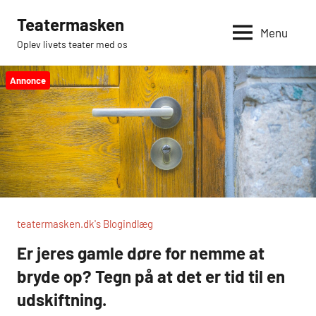
Videre
Teatermasken
til
Menu
Oplev livets teater med os
indhold
Annonce
teatermasken.dk's Blogindlæg
Er jeres gamle døre for nemme at
bryde op? Tegn på at det er tid til en
udskiftning.