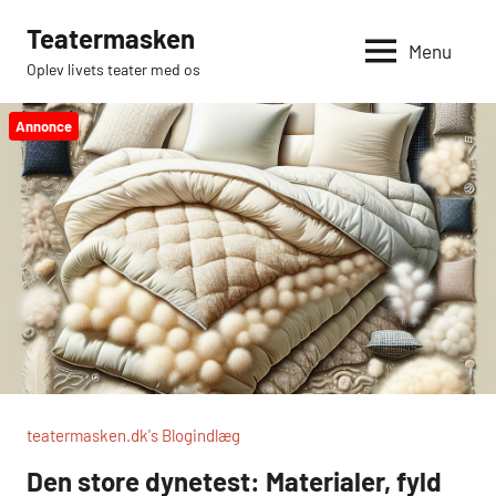
Videre
Teatermasken
til
Menu
Oplev livets teater med os
indhold
Annonce
teatermasken.dk's Blogindlæg
Den store dynetest: Materialer, fyld