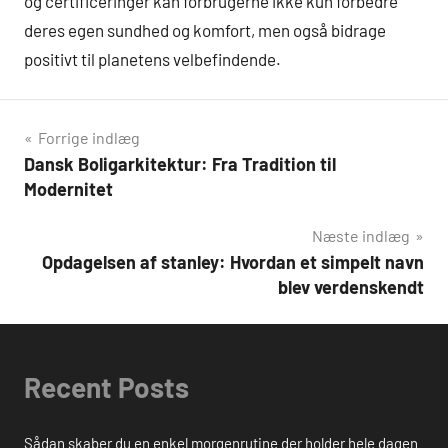
og certificeringer kan forbrugerne ikke kun forbedre
deres egen sundhed og komfort, men også bidrage
positivt til planetens velbefindende.
Indlægsnavigation
Forrige indlæg
Dansk Boligarkitektur: Fra Tradition til
Modernitet
Næste indlæg
Opdagelsen af stanley: Hvordan et simpelt navn
blev verdenskendt
Recent Posts
Sådan skaber du en enkel morgenrutine der holder hele dagen