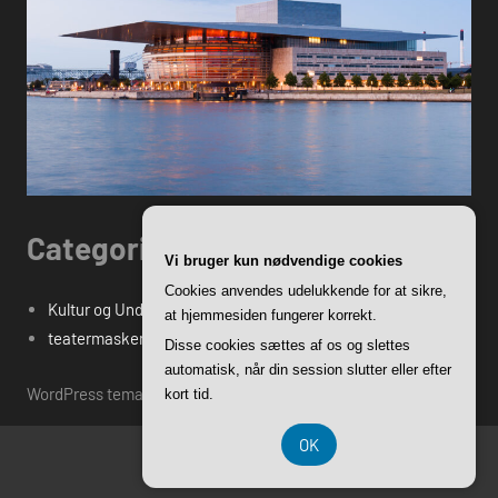
Categories
Vi bruger kun nødvendige cookies
Cookies anvendes udelukkende for at sikre,
Kultur og Underholdning
at hjemmesiden fungerer korrekt.
teatermasken.dk's Blogindlæg
Disse cookies sættes af os og slettes
automatisk, når din session slutter eller efter
WordPress tema: Harrison by ThemeZee.
kort tid.
OK
CVR DK-37 40 77 39