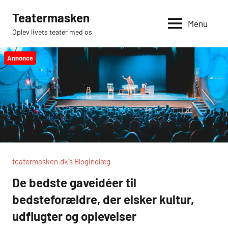
Videre
Teatermasken
til
Menu
Oplev livets teater med os
indhold
Annonce
teatermasken.dk's Blogindlæg
De bedste gaveidéer til
bedsteforældre, der elsker kultur,
udflugter og oplevelser